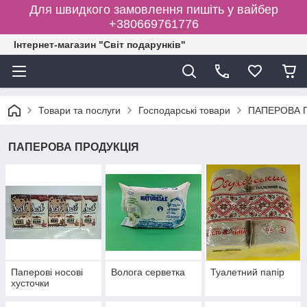
Для швидкого замовлення пишіть у вайбер
+380669761776
Інтернет-магазин "Світ подарунків"
Товари та послуги
Господарські товари
ПАПЕРОВА 
ПАПЕРОВА ПРОДУКЦІЯ
Паперові носові
Волога серветка
Туалетний папір
хусточки