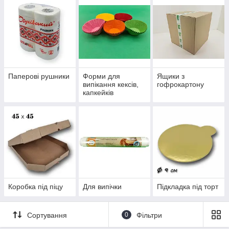
Паперові рушники
Форми для
Ящики з
випікання кексів,
гофрокартону
капкейків
Коробка під піцу
Для випічки
Підкладка під торт
Сортування
0
Фільтри