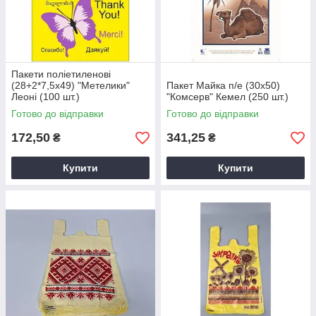
Пакети поліетиленові
(28+2*7,5х49) "Метелики"
Пакет Майка п/е (30х50)
Леоні (100 шт.)
"Комсерв" Кемел (250 шт.)
Готово до відправки
Готово до відправки
172,50
341,25
₴
₴
Купити
Купити