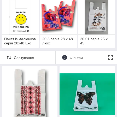
Пакет із малюнком
20.3.серія 28 х 48
20.01.серія 25 х
серія 28х48 Еко
люкс
45
Сортування
0
Фільтри