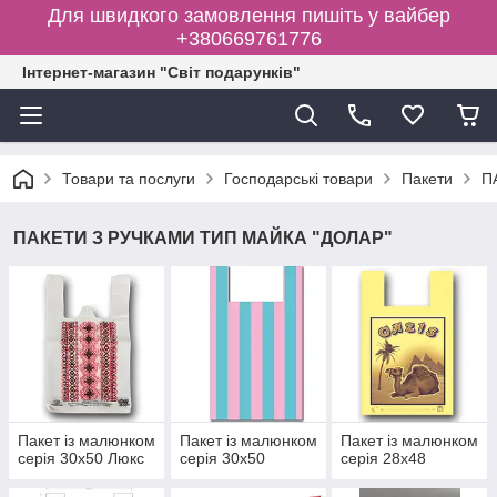
Для швидкого замовлення пишіть у вайбер
+380669761776
Інтернет-магазин "Світ подарунків"
Товари та послуги
Господарські товари
Пакети
П
ПАКЕТИ З РУЧКАМИ ТИП МАЙКА "ДОЛАР"
Пакет із малюнком
Пакет із малюнком
Пакет із малюнком
серія 30х50 Люкс
серія 30х50
серія 28х48