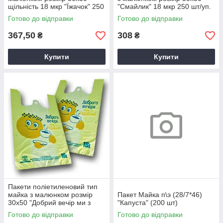
щільність 18 мкр "Їжачок" 250
"Смайлик" 18 мкр 250 шт/уп.
шт/уп.
Готово до відправки
Готово до відправки
367,50
308
₴
₴
Купити
Купити
Пакети поліетиленовий тип
майка з малюнком розмір
Пакет Майка п\э (28/7*46)
30х50 "Добрий вечір ми з
"Капуста" (200 шт)
України" щільність 18 мкр 250
Готово до відправки
Готово до відправки
шт/уп.