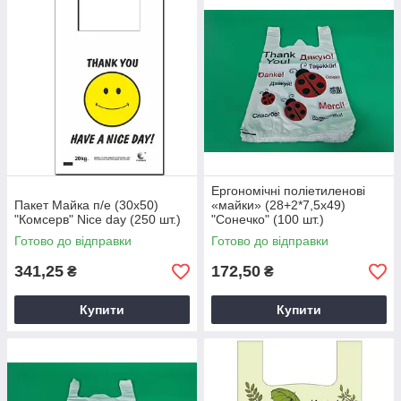
Ергономічні поліетиленові
Пакет Майка п/е (30х50)
«майки» (28+2*7,5х49)
"Комсерв" Nice day (250 шт.)
"Сонечко" (100 шт.)
Готово до відправки
Готово до відправки
341,25
172,50
₴
₴
Купити
Купити