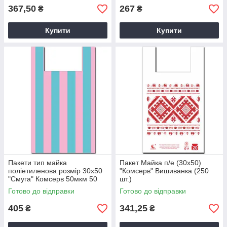
367,50
267
₴
₴
Купити
Купити
Пакети тип майка
Пакет Майка п/е (30х50)
поліетиленова розмір 30х50
"Комсерв" Вишиванка (250
"Смуга" Комсерв 50мкм 50
шт.)
шт.уп.
Готово до відправки
Готово до відправки
405
341,25
₴
₴