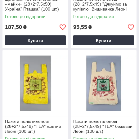
«майки» (28+2*7,5х50)
(28+2*7,5х49) "Дякуймо за
Україна" Пташка" (100 шт.)
купівлю" Вишиванка Леоні
(100 шт.)
Готово до відправки
Готово до відправки
187,50
95,55
₴
₴
Купити
Купити
Пакети поліетиленові
Пакети поліетиленові
(28+2*7,5х49) "TEA" жовтий
(28+2*7,5х49) "TEA" бежевий
Леоні (100 шт.)
Леоні (100 шт.)
Готово до відправки
Готово до відправки