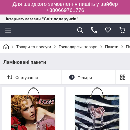
Для швидкого замовлення пишіть у вайбер
+380669761776
Інтернет-магазин "Світ подарунків"
Товари та послуги
Господарські товари
Пакети
П
Ламіновані пакети
Сортування
0
Фільтри