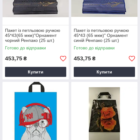
Пакет із петльовою ручкою
Пакет із петльовою ручкою
45*43(65 мкм)"Орнамент
45*43 (65 мкм)" Орнамент
чорний Ренпако (25 шт.)
синій Ренпако (25 шт.)
Готово до відправки
Готово до відправки
453,75
453,75
₴
₴
Купити
Купити