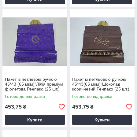
Пакет із петлевою ручкою
Пакет із петльовою ручкою
45*43 (65 мкм)"Лілія преміум
45*43(65 мкм)"Шоколад
фіолетова Ренпако (25 шт.)
коричневий Ренпако (25 шт.)
Готово до відправки
Готово до відправки
453,75
453,75
₴
₴
Купити
Купити