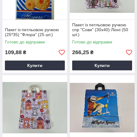
Пакет із петльовою ручкою
Пакет із петльовою ручкою
спр "Сови" (30х40) Ліоні (50
(25*35) "Флора" (25 шт.)
шт.)
Готово до відправки
Готово до відправки
109,88
266,25
₴
₴
Купити
Купити