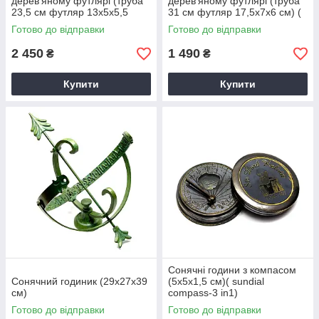
дерев'яному футлярі (труба
дерев'яному футлярі (труба
23,5 см футляр 13х5х5,5
31 см футляр 17,5х7х6 см) (
см)A ( 29298A)
32265)
Готово до відправки
Готово до відправки
2 450
1 490
₴
₴
Купити
Купити
Сонячні години з компасом
Сонячний годиник (29х27х39
(5х5х1,5 см)( sundial
см)
compass-3 in1)
Готово до відправки
Готово до відправки