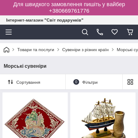
Для швидкого замовлення пишіть у вайбер
+380669761776
Інтернет-магазин "Світ подарунків"
Товари та послуги
Сувеніри з різних країн
Морські с
Морські сувеніри
Сортування
0
Фільтри