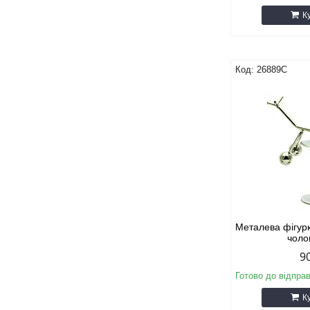
К
26889C
Металева фігур
чоло
9
Готово до відпра
К