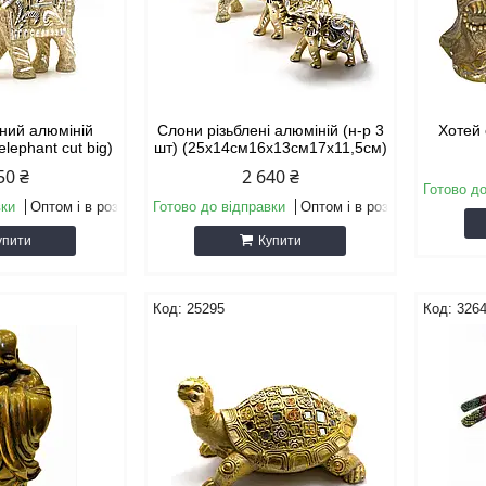
ений алюміній
Слони різьблені алюміній (н-р 3
Хотей 
elephant cut big)
шт) (25х14см16х13см17х11,5см)
50 ₴
2 640 ₴
Готово до
вки
Оптом і в роздріб
Готово до відправки
Оптом і в роздріб
упити
Купити
25295
326