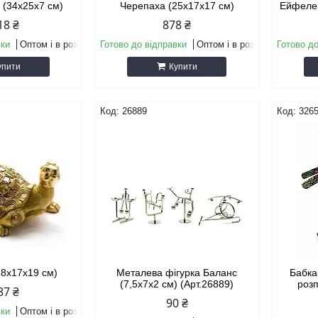
й (34х25х7 см)
Черепаха (25х17х17 см)
Ейфелев
18 ₴
878 ₴
вки
Оптом і в роздріб
Готово до відправки
Оптом і в роздріб
Готово до
упити
Купити
26889
326
28х17х19 см)
Металева фігурка Баланс
Бабка
(7,5х7х2 см) (Арт.26889)
роз
87 ₴
90 ₴
вки
Оптом і в роздріб