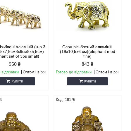
зьблені алюміній (н-р 3
Слон різьблений алюміній
1,5х7,5см8х6см8х5,5см)
(19х10,5х6 см)(elephant med
hant set of 3ps small)
fine)
950 ₴
843 ₴
 відправки
Оптом і в роздріб
Готово до відправки
Оптом і в роздріб
Купити
Купити
79
18176