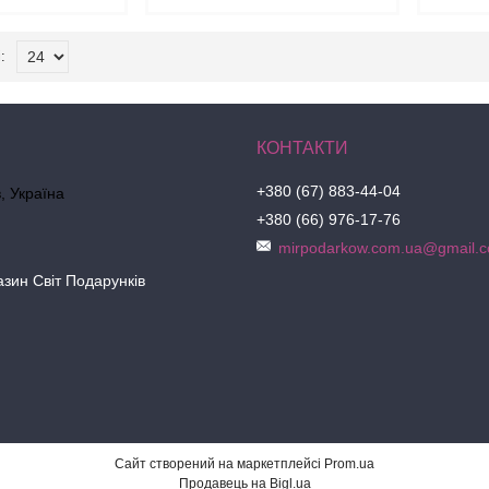
+380 (67) 883-44-04
в, Україна
+380 (66) 976-17-76
mirpodarkow.com.ua@gmail.
азин Світ Подарунків
Сайт створений на маркетплейсі
Prom.ua
Продавець на Bigl.ua