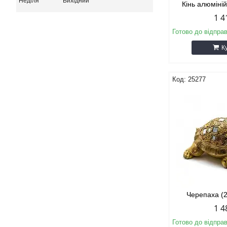
Неділя
Вихідний
Кінь алюміні
1 4
Готово до відпра
К
25277
Черепаха (
1 4
Готово до відпра