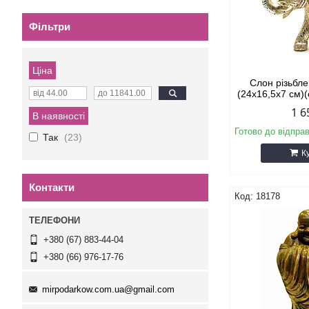
Фільтри
Ціна
Слон різьбл
(24х16,5х7 см)(
1 6
В наявності
Готово до відпра
Так
23
К
Контакти
18178
+380 (67) 883-44-04
+380 (66) 976-17-76
mirpodarkow.com.ua@gmail.com