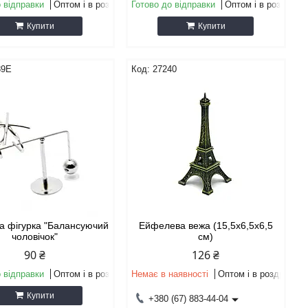
 відправки
Оптом і в роздріб
Готово до відправки
Оптом і в роздріб
Купити
Купити
89E
27240
а фігурка "Балансуючий
Ейфелева вежа (15,5х6,5х6,5
чоловічок"
см)
90 ₴
126 ₴
 відправки
Оптом і в роздріб
Немає в наявності
Оптом і в роздріб
Купити
+380 (67) 883-44-04