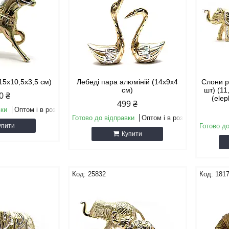
(15х10,5х3,5 см)
Лебеді пара алюміній (14х9х4
Слони рі
см)
шт) (1
0 ₴
(elep
499 ₴
вки
Оптом і в роздріб
Готово до відправки
Оптом і в роздріб
упити
Готово до
Купити
25832
181