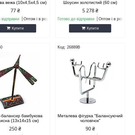
а вежа (10х4,5х4,5 см)
Шоусин золотистий (60 см)
77 ₴
5 278 ₴
 відправки
Оптом і в роздріб
Готово до відправки
Оптом і в роздріб
Купити
Купити
50
26889B
-балансир бамбукова
Металева фігурка "Балансуючий
писна (13х14х15 см)
чоловічок"
250 ₴
90 ₴