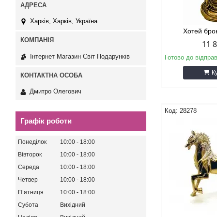
Харків, Харків, Україна
Хотей бро
11 
Інтернет Магазин Світ Подарунків
Готово до відпра
К
Дмитро Олегович
28278
Графік роботи
Понеділок
10:00
18:00
Вівторок
10:00
18:00
Середа
10:00
18:00
Четвер
10:00
18:00
Пʼятниця
10:00
18:00
Субота
Вихідний