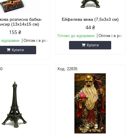
кова розписна бабка-
Ейфелева вежа (7,5х3х3 см)
нсир (13х14х15 см)
44 ₴
155 ₴
Готово до відправки
Оптом і в роздріб
 відправки
Оптом і в роздріб
Купити
Купити
60
22835