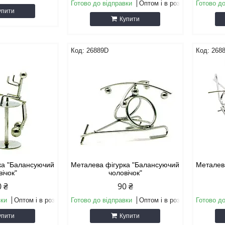
Готово до відправки
Оптом і в роздріб
Готово до
упити
Купити
26889D
268
ка "Балансуючий
Металева фігурка "Балансуючий
Металев
вічок"
чоловічок"
0 ₴
90 ₴
вки
Оптом і в роздріб
Готово до відправки
Оптом і в роздріб
Готово до
упити
Купити