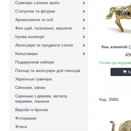
Сувеніри з різних країн
Статуетки та фігурки
Аромалампи та олії
Фен шуй, талісмани, амулети
Ігрова колекція
Аксесуари та предмети стилю
Кінь алюміній 
Канцтовари
49
Подарункові набори
Готово до відпра
Пахощі та аксесуари для пахощів
К
Українські сувеніри
Свічники, свічки
Скриньки з дерева, металу,
25891
кераміки, тканини
Вироби із бронзи
Фоторамки
Фляги