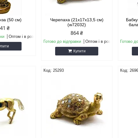
нза (50 см)
Черепаха (21х17х13,5 см)
Бабку
(w72032)
бала
841 ₴
864 ₴
вки
Оптом і в роздріб
Готово до відправки
Оптом і в роздріб
Готово до
упити
Купити
25293
269