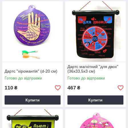
Дартс магнітний "для двох"
Дартс "хіромантія" (d-20 см)
(36х33,5х3 см)
Готово до відправки
Готово до відправки
110
467
₴
₴
Купити
Купити