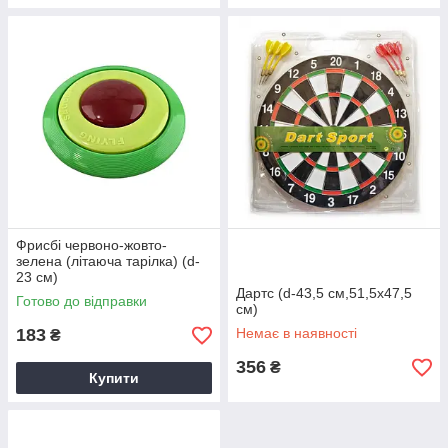
Фрисбі червоно-жовто-
зелена (літаюча тарілка) (d-
23 см)
Дартс (d-43,5 см,51,5х47,5
Готово до відправки
см)
183
Немає в наявності
₴
356
₴
Купити