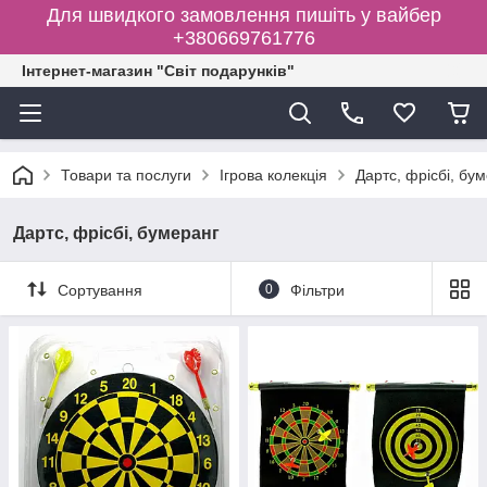
Для швидкого замовлення пишіть у вайбер
+380669761776
Інтернет-магазин "Світ подарунків"
Товари та послуги
Ігрова колекція
Дартс, фрісбі, бу
Дартс, фрісбі, бумеранг
Сортування
0
Фільтри