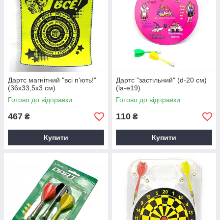
Дартс магнітний "всі п'ють!"
Дартс "застільний" (d-20 см)
(36х33,5х3 см)
(la-e19)
Готово до відправки
Готово до відправки
467
110
₴
₴
Купити
Купити