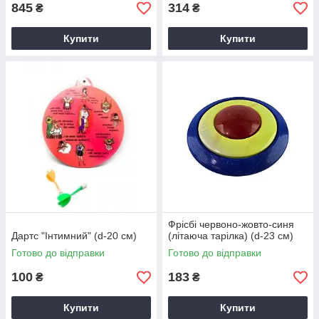
845
314
₴
₴
Купити
Купити
Фрісбі червоно-жовто-синя
Дартс "Інтимний" (d-20 см)
(літаюча тарілка) (d-23 см)
Готово до відправки
Готово до відправки
100
183
₴
₴
Купити
Купити