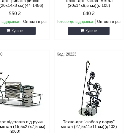
-арт "рибак з рибою"
Техно-арт "читач" метал
(20х14х8 см)(44-1456)
(20х14х6,5 см)(c-108)
550 ₴
640 ₴
 відправки
Оптом і в роздріб
Готово до відправки
Оптом і в роздріб
Купити
Купити
50
20223
арт підставка під ручки
Техно-арт "любов у парку"
 метал (15,5х27х7,5 см)
метал (27,5х11х11 см)(q402)
(j060)