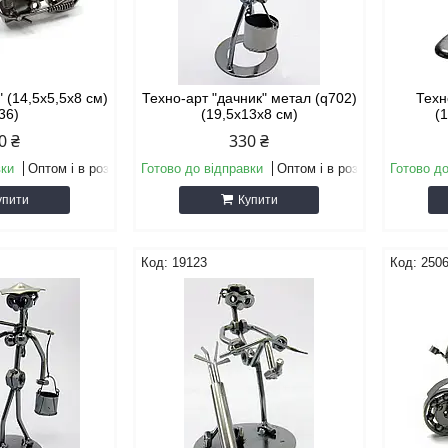
" (14,5х5,5х8 см)
Техно-арт "дачник" метал (q702)
Техн
36)
(19,5х13х8 см)
(
0 ₴
330 ₴
вки
Оптом і в роздріб
Готово до відправки
Оптом і в роздріб
Готово до
упити
Купити
19123
250