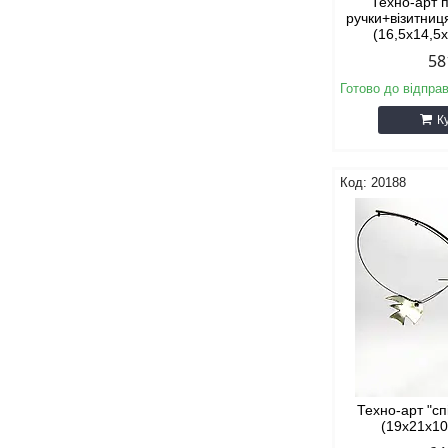
Техно-арт п
ручки+візитниц
(16,5х14,5
58
Готово до відпра
К
20188
Техно-арт "сп
(19х21х10