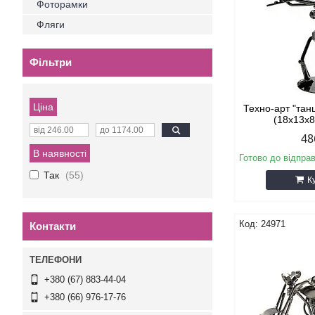
Фоторамки
Фляги
Фільтри
Ціна
Техно-арт "тан
(18х13х8
48
В наявності
Готово до відпра
Так
55
К
24971
Контакти
+380 (67) 883-44-04
+380 (66) 976-17-76