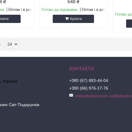
8 ₴
648 ₴
вки
Оптом і в роздріб
Готово до відправки
Оптом і в роздріб
Готово до
упити
Купити
+380 (67) 883-44-04
в, Україна
+380 (66) 976-17-76
mirpodarkow.com.ua@gmail.
азин Світ Подарунків