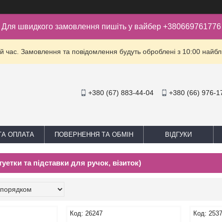
Для швидкого замовлення пишіть у вайбер +380669761776
й час. Замовлення та повідомлення будуть оброблені з 10:00 найбли
+380 (67) 883-44-04
+380 (66) 976-1
ТА ОПЛАТА
ПОВЕРНЕННЯ ТА ОБМІН
ВІДГУКИ
туетки та підставки для ручок, візиток)
26247
253