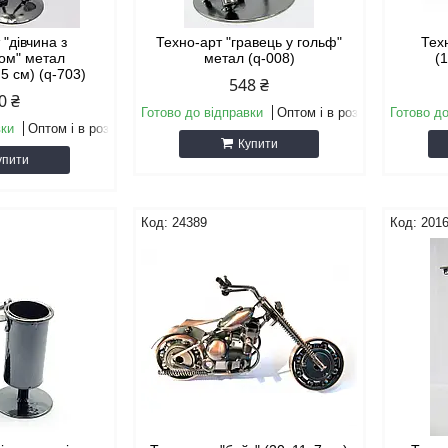
 "дівчина з
Техно-арт "гравець у гольф"
Тех
ом" метал
метал (q-008)
(
,5 см) (q-703)
548 ₴
0 ₴
Готово до відправки
Оптом і в роздріб
Готово до
вки
Оптом і в роздріб
Купити
упити
24389
201