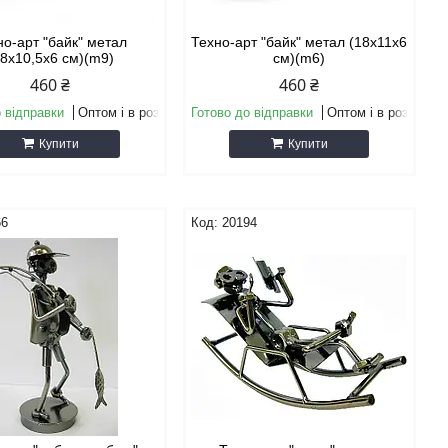
но-арт "байк" метал
Техно-арт "байк" метал (18х11х6
18х10,5х6 см)(m9)
см)(m6)
460 ₴
460 ₴
 відправки
Оптом і в роздріб
Готово до відправки
Оптом і в роздріб
Купити
Купити
66
20194