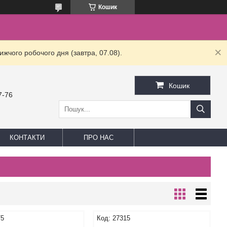
Кошик
жчого робочого дня (завтра, 07.08).
Кошик
7-76
КОНТАКТИ
ПРО НАС
75
27315