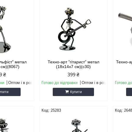
ольфіст" метал
Техно-арт "гітарист" метал
Техно-ар
 см)(8067)
(18х14х7 см)(c30)
9 ₴
399 ₴
вки
Оптом і в роздріб
Готово до відправки
Оптом і в роздріб
Готово до
упити
Купити
25283
264