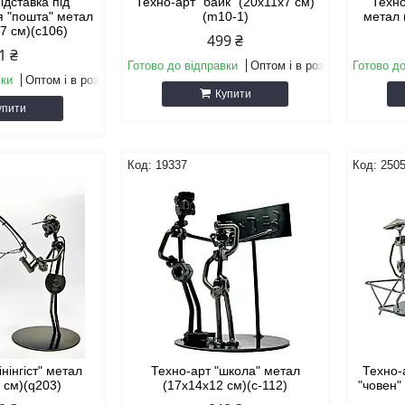
ідставка під
Техно-арт "байк" (20х11х7 см)
Техно
я "пошта" метал
(m10-1)
метал 
х7 см)(c106)
499 ₴
1 ₴
Готово до відправки
Оптом і в роздріб
Готово до
вки
Оптом і в роздріб
Купити
упити
19337
250
інінгіст" метал
Техно-арт "школа" метал
Техно-
 см)(q203)
(17х14х12 см)(c-112)
"човен"