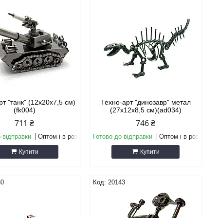
т "танк" (12х20х7,5 см)
Техно-арт "динозавр" метал
(fk004)
(27х12х8,5 см)(ad034)
711 ₴
746 ₴
 відправки
Оптом і в роздріб
Готово до відправки
Оптом і в роздріб
Купити
Купити
80
20143