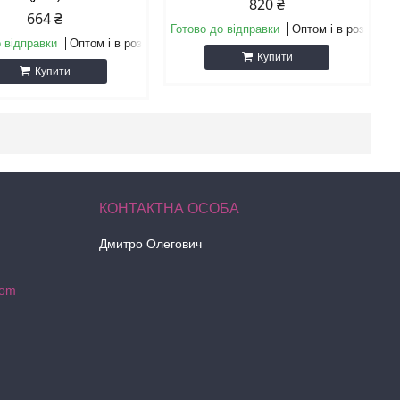
820 ₴
664 ₴
Готово до відправки
Оптом і в роздріб
 відправки
Оптом і в роздріб
Купити
Купити
Дмитро Олегович
com