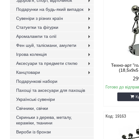
Здоров'я, спорт, відпочинок
Подарунки на будь-який випадок
Сувеніри з різних країн
Статуетки та фігурки
Аромалампи та олії
Фен шуй, талісмани, амулети
Ігрова колекція
Аксесуари та предмети стилю
Техно-арт "г
(18,5х9х5
Канцтовари
29
Подарункові набори
Готово до відпра
Пахощі та аксесуари для пахощів
К
Українські сувеніри
Свічники, свічки
19163
Скриньки з дерева, металу,
кераміки, тканини
Вироби із бронзи