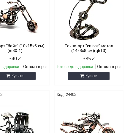
рт "байк" (10х15х6 см)
Техно-арт "співак" метал
(m30-1)
(14х8х8 см)(q513)
340 ₴
385 ₴
 відправки
Оптом і в роздріб
Готово до відправки
Оптом і в роздріб
Купити
Купити
83
24403