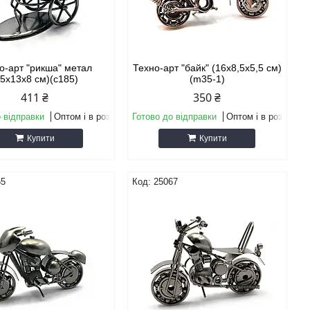
о-арт "рикша" метал
Техно-арт "байк" (16х8,5х5,5 см)
15х13х8 см)(c185)
(m35-1)
411 ₴
350 ₴
 відправки
Оптом і в роздріб
Готово до відправки
Оптом і в роздріб
Купити
Купити
65
25067