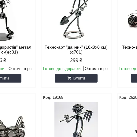
цюристів" метал
Техно-арт "дачник" (18х9х8 см)
Техно-а
 см)(c31)
(q701)
6 ₴
299 ₴
вки
Оптом і в роздріб
Готово до відправки
Оптом і в роздріб
Готово до
упити
Купити
19169
262