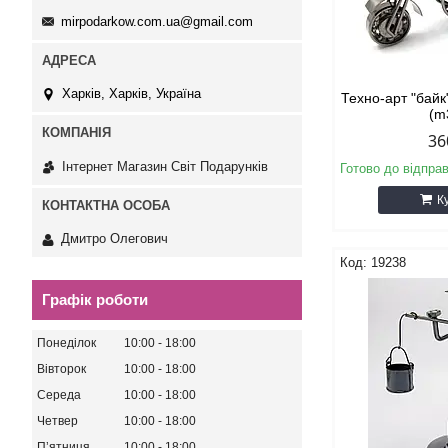
mirpodarkow.com.ua@gmail.com
Харків, Харків, Україна
Техно-арт "байк
(m
36
Інтернет Магазин Світ Подарунків
Готово до відпра
К
Дмитро Олегович
19238
Графік роботи
Понеділок
10:00
18:00
Вівторок
10:00
18:00
Середа
10:00
18:00
Четвер
10:00
18:00
Пʼятниця
10:00
18:00