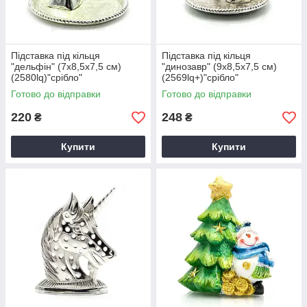
Підставка під кільця
Підставка під кільця
"дельфін" (7х8,5х7,5 см)
"динозавр" (9х8,5х7,5 см)
(2580lq)"срібло"
(2569lq+)"срібло"
Готово до відправки
Готово до відправки
220
248
₴
₴
Купити
Купити