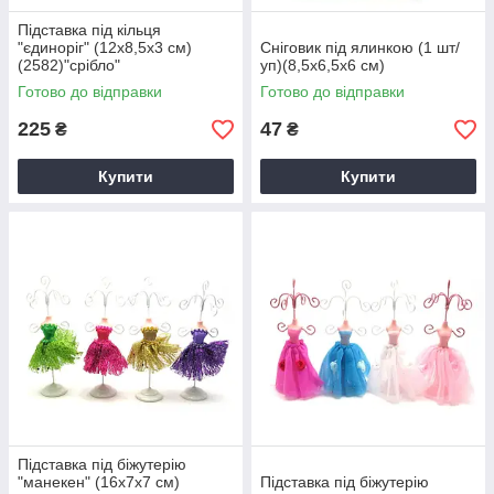
Підставка під кільця
"єдиноріг" (12х8,5х3 см)
Сніговик під ялинкою (1 шт/
(2582)"срібло"
уп)(8,5х6,5х6 см)
Готово до відправки
Готово до відправки
225
47
₴
₴
Купити
Купити
Підставка під біжутерію
"манекен" (16х7х7 см)
Підставка під біжутерію