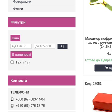
Фоторамки
Фляги
Фільтри
Ціна
Масажер нефри
валик з ручкою
(14,5х5
43
В наявності
Готово до відпра
Так
49
К
Контакти
27051
+380 (67) 883-44-04
+380 (66) 976-17-76