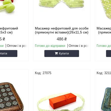
нефритовий
Масажер нефритовий для особи
Масажер
,5х3 см)
(прямокутні вставки)(26х11,5 см)
(прямок
5 ₴
486 ₴
вки
Оптом і в роздріб
Готово до відправки
Оптом і в роздріб
Готово до
упити
Купити
27075
321