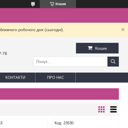
Кошик
ближчого робочого дня (сьогодні).
Кошик
7-76
КОНТАКТИ
ПРО НАС
33
23530