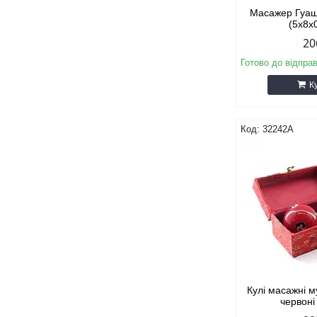
Масажер Гуа
(5х8х
20
Готово до відпра
К
32242A
Кулі масажні м
червоні