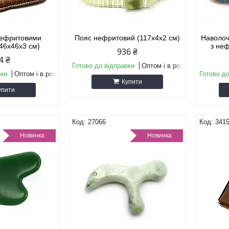
нефритовими
Пояс нефритовий (117х4х2 см)
Наволоч
(46х46х3 см)
з не
936 ₴
4 ₴
Готово до відправки
Оптом і в роздріб
вки
Оптом і в роздріб
Готово до
Купити
упити
27066
341
Новинка
Новинка