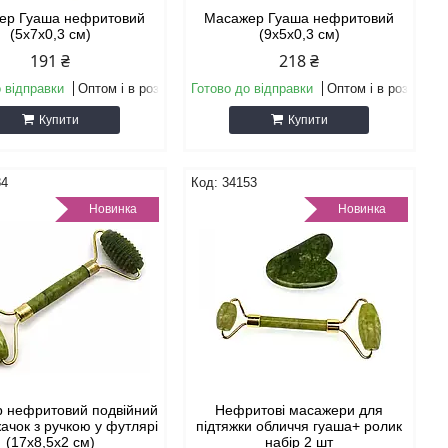
ер Гуаша нефритовий
Масажер Гуаша нефритовий
(5х7х0,3 см)
(9х5х0,3 см)
191 ₴
218 ₴
 відправки
Оптом і в роздріб
Готово до відправки
Оптом і в роздріб
Купити
Купити
84
34153
Новинка
Новинка
 нефритовий подвійний
Нефритові масажери для
ачок з ручкою у футлярі
підтяжки обличчя гуаша+ ролик
(17х8,5х2 см)
набір 2 шт