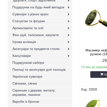
Здоров'я, спорт, відпочинок
Подарунки на будь-який випадок
Сувеніри з різних країн
Статуетки та фігурки
Аромалампи та олії
Фен шуй, талісмани, амулети
Ігрова колекція
Аксесуари та предмети стилю
Масажер нефр
ручкою (1
Канцтовари
29
Подарункові набори
Готово до відпра
Пахощі та аксесуари для пахощів
К
Українські сувеніри
Свічники, свічки
32928
Скриньки з дерева, металу,
кераміки, тканини
Вироби із бронзи