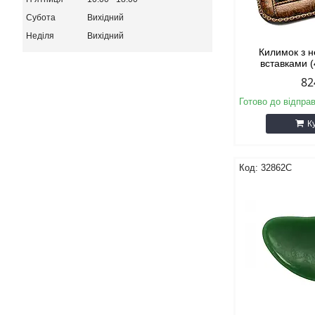
Субота
Вихідний
Неділя
Вихідний
Килимок з 
вставками 
82
Готово до відпра
К
32862C