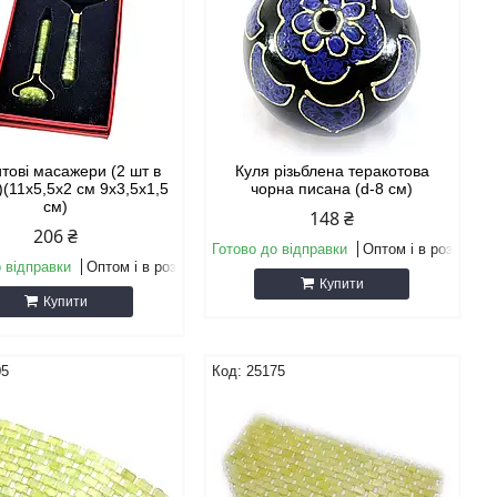
ові масажери (2 шт в
Куля різьблена теракотова
)(11х5,5х2 см 9х3,5х1,5
чорна писана (d-8 см)
см)
148 ₴
206 ₴
Готово до відправки
Оптом і в роздріб
 відправки
Оптом і в роздріб
Купити
Купити
05
25175