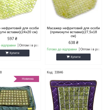
 нефритовий для особи
Масажер нефритовий для особи
утні вставки)(24х20 см)
(прямокутні вставки)(27,5х18
см)
597 ₴
638 ₴
 відправки
Оптом і в роздріб
Готово до відправки
Оптом і в роздріб
Купити
Купити
18
33846
Новинка