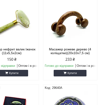
р нефрит валик їжачок
Масажер рожеве дерево (4
(11х5,5х2см)
коліщатки)(20х10х7,5 см)
150 ₴
233 ₴
 відправки
Оптом і в роздріб
Готово до відправки
Оптом і в роздріб
Купити
Купити
2
29640A