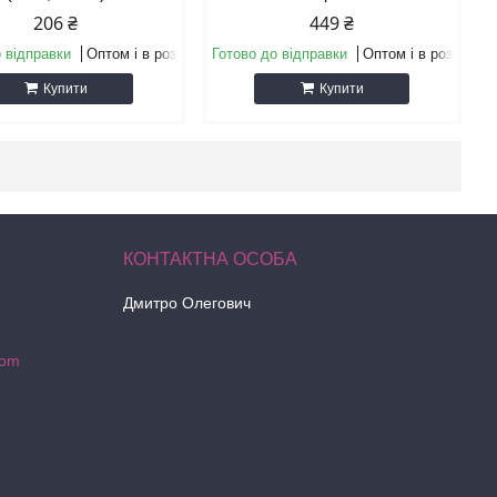
206 ₴
449 ₴
 відправки
Оптом і в роздріб
Готово до відправки
Оптом і в роздріб
Купити
Купити
Дмитро Олегович
com