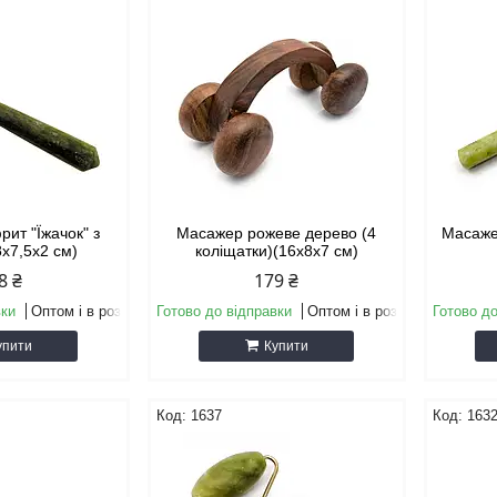
ит "Їжачок" з
Масажер рожеве дерево (4
Масаже
8х7,5х2 см)
коліщатки)(16х8х7 см)
8 ₴
179 ₴
вки
Оптом і в роздріб
Готово до відправки
Оптом і в роздріб
Готово до
упити
Купити
1637
163