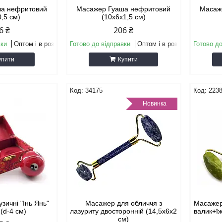
ша нефритовий
Масажер Гуаша нефритовий
Масаж
0,5 см)
(10х6х1,5 см)
6 ₴
206 ₴
вки
Оптом і в роздріб
Готово до відправки
Оптом і в роздріб
Готово до
упити
Купити
34175
223
Новинка
узичні "Інь Янь"
Масажер для обличчя з
Масажер
 (d-4 см)
лазуриту двосторонній (14,5х6х2
валик+їж
см)