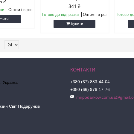
5 ₴
341 ₴
вки
Оптом і в роздріб
Готово до відправки
Оптом і в роздріб
Готово до
упити
Купити
+380 (67) 883-44-04
в, Україна
+380 (66) 976-17-76
mirpodarkow.com.ua@gmail.
азин Світ Подарунків