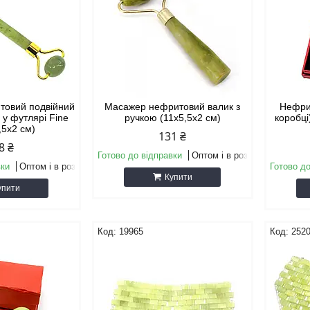
товий подвійний
Масажер нефритовий валик з
Нефрит
 у футлярі Fine
ручкою (11х5,5х2 см)
коробці
,5х2 см)
131 ₴
8 ₴
Готово до відправки
Оптом і в роздріб
вки
Оптом і в роздріб
Готово до
Купити
упити
19965
252