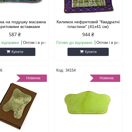
ка на подушку масажна
Килимок нефритовий "Квадратні
фритовими вставками
пластини" (41х41 см)
587 ₴
944 ₴
 відправки
Оптом і в роздріб
Готово до відправки
Оптом і в роздріб
Купити
Купити
56
34154
Новинка
Новинка