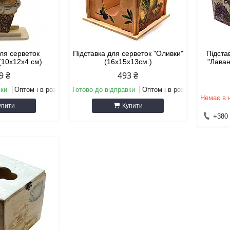
для серветок
Підставка для серветок "Оливки"
Підста
(10х12х4 см)
(16х15х13см.)
"Лаван
9 ₴
493 ₴
вки
Оптом і в роздріб
Готово до відправки
Оптом і в роздріб
Немає в 
упити
Купити
+380 