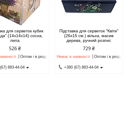
вка для серветок кубик
Підставка для серветок "Квіти"
да" (14х14х14) сосна,
(26х15 см.) вільха, масив
липа
дерева, ручний розпис
526 ₴
729 ₴
наявності
Оптом і в роздріб
Немає в наявності
Оптом і в роздріб
(67) 883-44-04
+380 (67) 883-44-04