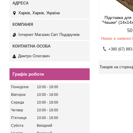
Харків, Харків, Україна
Підставка для
"Чашки" (14х14
50
Інтернет Магазин Світ Подарунків
Немає в наявност
+380 (67) 883
Дмитро Олегович
Графік роботи
Понеділок
10:00
18:00
Вівторок
10:00
18:00
Середа
10:00
18:00
Четвер
10:00
18:00
Пʼятниця
10:00
18:00
Субота
Вихідний