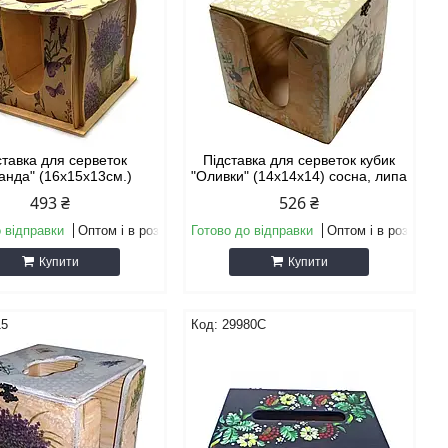
ставка для серветок
Підставка для серветок кубик
анда" (16х15х13см.)
"Оливки" (14х14х14) сосна, липа
493 ₴
526 ₴
 відправки
Оптом і в роздріб
Готово до відправки
Оптом і в роздріб
Купити
Купити
15
29980C