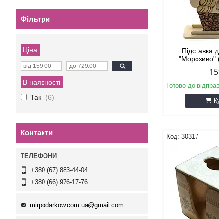
Фільтри
Ціна
Підставка 
"Морозиво" 
15
В наявності
Готово до відпра
Так
6
К
Контакти
30317
+380 (67) 883-44-04
+380 (66) 976-17-76
mirpodarkow.com.ua@gmail.com