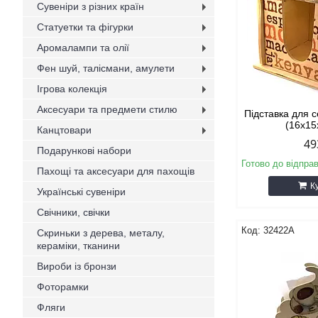
Сувеніри з різних країн
Статуетки та фігурки
Аромалампи та олії
Фен шуй, талісмани, амулети
Ігрова колекція
Аксесуари та предмети стилю
Підставка для с
(16х15
Канцтовари
49
Подарункові набори
Готово до відпра
Пахощі та аксесуари для пахощів
К
Українські сувеніри
Свічники, свічки
32422A
Скриньки з дерева, металу,
кераміки, тканини
Вироби із бронзи
Фоторамки
Фляги