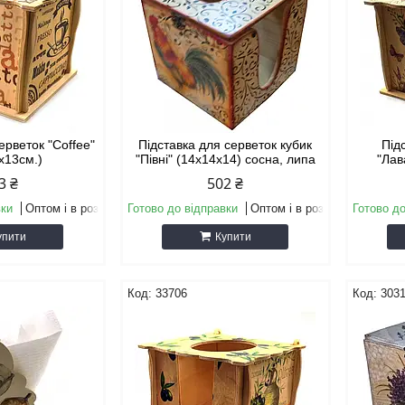
ерветок "Coffee"
Підставка для серветок кубик
Під
х13см.)
"Півні" (14х14х14) сосна, липа
"Лав
3 ₴
502 ₴
вки
Оптом і в роздріб
Готово до відправки
Оптом і в роздріб
Готово до
упити
Купити
33706
303