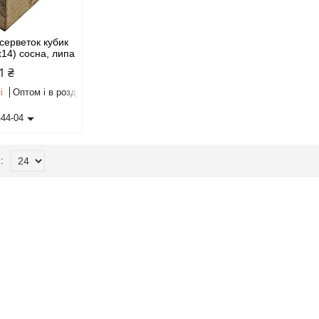
 серветок кубик
х14) сосна, липа
1 ₴
і
Оптом і в роздріб
-44-04