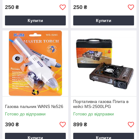
250
250
₴
₴
Купити
Купити
Портативна газова Плита в
Газова пальник WANS №526
кейсі MS-2500LPG
Готово до відправки
Готово до відправки
390
899
₴
₴
Купити
Купити