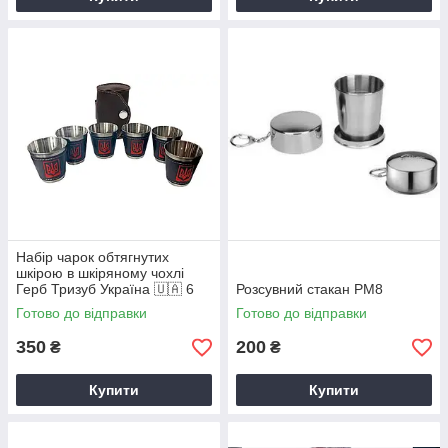
Набір чарок обтягнутих
шкірою в шкіряному чохлі
Герб Тризуб Україна 🇺🇦 6
Розсувний стакан PM8
шт по 75 мл JB-01
Готово до відправки
Готово до відправки
350
200
₴
₴
Купити
Купити