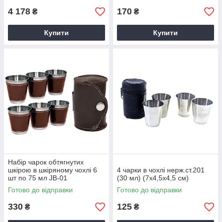
4 178
170
₴
₴
Купити
Купити
Набір чарок обтягнутих
шкірою в шкіряному чохлі 6
4 чарки в чохлі нерж.ст.201
шт по 75 мл JB-01
(30 мл) (7х4,5х4,5 см)
Готово до відправки
Готово до відправки
330
125
₴
₴