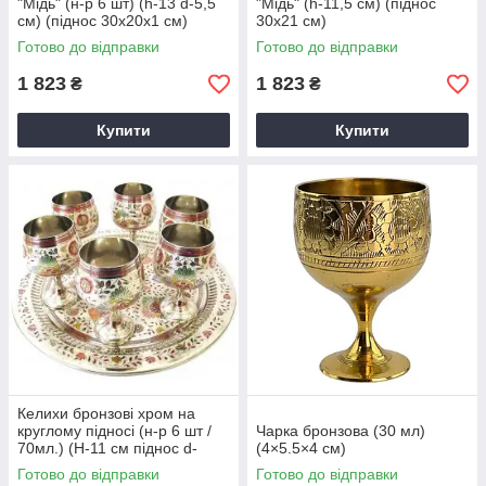
"Мідь" (н-р 6 шт) (h-13 d-5,5
"Мідь" (h-11,5 см) (піднос
см) (піднос 30х20х1 см)
30х21 см)
Готово до відправки
Готово до відправки
1 823
1 823
₴
₴
Купити
Купити
Келихи бронзові хром на
круглому підносі (н-р 6 шт /
Чарка бронзова (30 мл)
70мл.) (H-11 см піднос d-
(4×5.5×4 см)
31см)
Готово до відправки
Готово до відправки