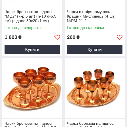
Чарки бронзові на підносі
Чарки в шкіряному чохлі
"Мідь" (н-р 6 шт) (h-13 d-5,5
Кращий Мисливець (4 шт)
см) (піднос 30х20х1 см)
№PM-21-2
Готово до відправки
Готово до відправки
1 823
200
₴
₴
Купити
Купити
Чарки бронзові на підносі
Чарки бронзові на підносі